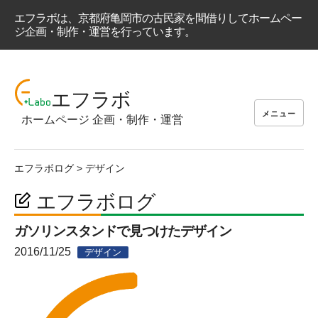
エフラボは、京都府亀岡市の古民家を間借りしてホームペー
ジ企画・制作・運営を行っています。
コ
ン
エフラボ
テ
メニュー
ホームページ 企画・制作・運営
ン
ツ
へ
エフラボログ
>
デザイン
ス
キ
エフラボログ
ッ
プ
ガソリンスタンドで見つけたデザイン
2016/11/25
デザイン