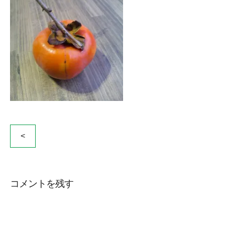
投
<
稿
ナ
ビ
コメントを残す
ゲ
ー
シ