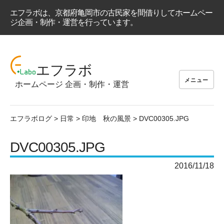
エフラボは、京都府亀岡市の古民家を間借りしてホームペー
ジ企画・制作・運営を行っています。
コ
ン
エフラボ
テ
メニュー
ホームページ 企画・制作・運営
ン
ツ
へ
エフラボログ
>
日常
>
印地 秋の風景
>
DVC00305.JPG
ス
キ
DVC00305.JPG
ッ
プ
2016/11/18