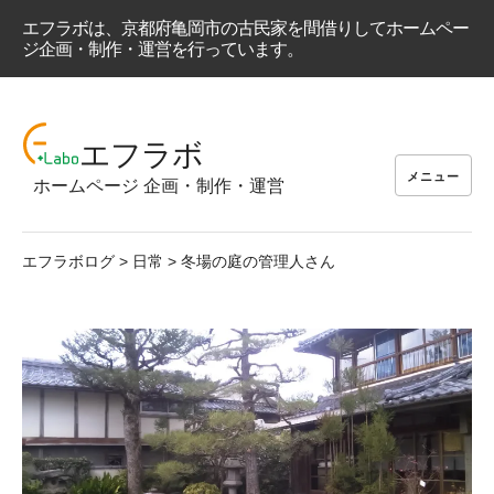
エフラボは、京都府亀岡市の古民家を間借りしてホームペー
ジ企画・制作・運営を行っています。
コ
ン
エフラボ
テ
メニュー
ホームページ 企画・制作・運営
ン
ツ
へ
エフラボログ
>
日常
>
冬場の庭の管理人さん
ス
キ
ッ
プ