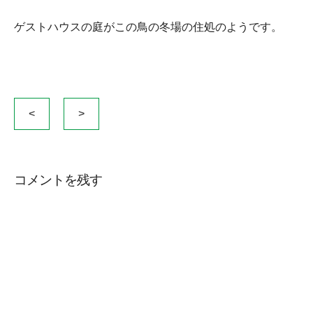
ゲストハウスの庭がこの鳥の冬場の住処のようです。
投
<
>
稿
ナ
ビ
コメントを残す
ゲ
ー
シ
ョ
ン