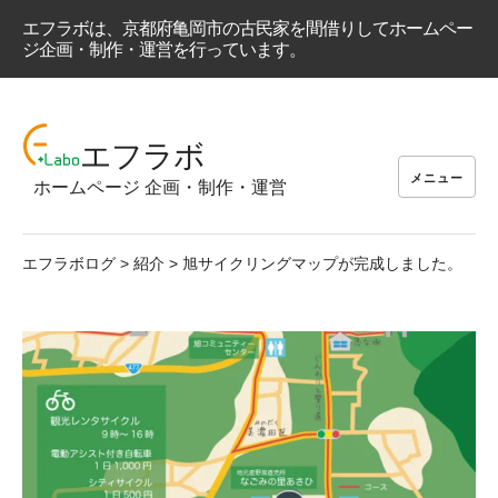
エフラボは、京都府亀岡市の古民家を間借りしてホームペー
ジ企画・制作・運営を行っています。
コ
ン
エフラボ
テ
メニュー
ホームページ 企画・制作・運営
ン
ツ
へ
エフラボログ
>
紹介
>
旭サイクリングマップが完成しました。
ス
キ
ッ
プ