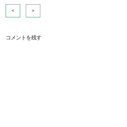
投
<
>
稿
ナ
ビ
コメントを残す
ゲ
ー
シ
ョ
ン