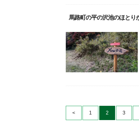
馬路町の平の沢池のほとり
<
1
2
3