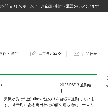
家を間借りしてホームページ企画・制作・運営を行っています。
営
制作・運営
エフラボログ
お問わせ
い
2023/06/13
通勤途
中
天気が良ければ10kmの道のりを自転車通勤していま
す。 余部町にある走田神社の前の道も通勤コースの