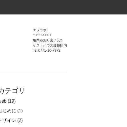
エフラボ
〒621-0001
亀岡市旭町宮ノ元2
ゲストハウス藤原邸内
Tel:0771-20-7972
カテゴリ
web
(19)
はじめに
(1)
デザイン
(2)