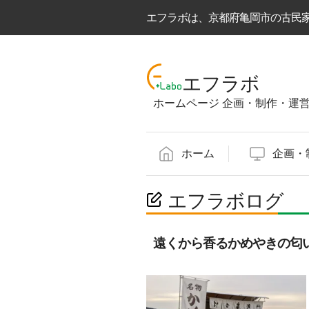
エフラボは、京都府亀岡市の古民
コ
ン
エフラボ
テ
ホームページ 企画・制作・運
ン
ツ
へ
ホーム
企画・
ス
キ
ッ
エフラボログ
プ
遠くから香るかめやきの匂